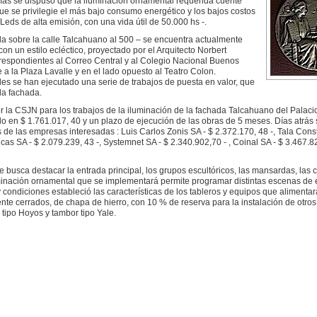
más se dispuso que la iluminación ornamental requerida cuente
e se privilegie el más bajo consumo energético y los bajos costos
eds de alta emisión, con una vida útil de 50.000 hs -.
da sobre la calle Talcahuano al 500 – se encuentra actualmente
con un estilo ecléctico, proyectado por el Arquitecto Norbert
rrespondientes al Correo Central y al Colegio Nacional Buenos
a la Plaza Lavalle y en el lado opuesto al Teatro Colon.
es se han ejecutado una serie de trabajos de puesta en valor, que
la fachada.
r la CSJN para los trabajos de la iluminación de la fachada Talcahuano del Palacio
do en $ 1.761.017, 40 y un plazo de ejecución de las obras de 5 meses. Días atrás 
s de las empresas interesadas : Luis Carlos Zonis SA - $ 2.372.170, 48 -, Tala Con
icas SA - $ 2.079.239, 43 -, Systemnet SA - $ 2.340.902,70 - , Coinal SA - $ 3.467.8
 busca destacar la entrada principal, los grupos escultóricos, las mansardas, las 
luminación ornamental que se implementará permite programar distintas escenas de 
 condiciones estableció las características de los tableros y equipos que alimentar
nte cerrados, de chapa de hierro, con 10 % de reserva para la instalación de otros
tipo Hoyos y tambor tipo Yale.