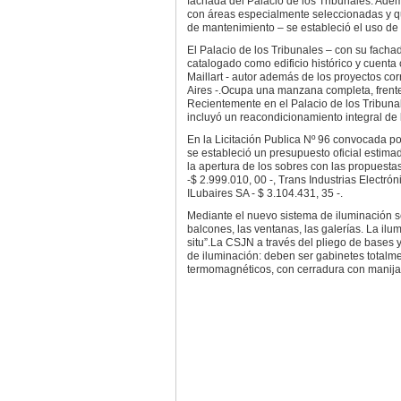
fachada del Palacio de los Tribunales. Ade
con áreas especialmente seleccionadas y qu
de mantenimiento – se estableció el uso de L
El Palacio de los Tribunales – con su facha
catalogado como edificio histórico y cuenta 
Maillart - autor además de los proyectos co
Aires -.Ocupa una manzana completa, frente 
Recientemente en el Palacio de los Tribunal
incluyó un reacondicionamiento integral de 
En la Licitación Publica Nº 96 convocada po
se estableció un presupuesto oficial estima
la apertura de los sobres con las propuesta
-$ 2.999.010, 00 -, Trans Industrias Electrón
ILubaires SA - $ 3.104.431, 35 -.
Mediante el nuevo sistema de iluminación se
balcones, las ventanas, las galerías. La i
situ”.La CSJN a través del pliego de bases y
de iluminación: deben ser gabinetes totalme
termomagnéticos, con cerradura con manija 