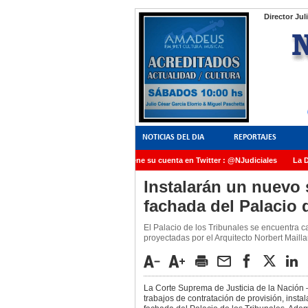
Director Jul
NOTICIAS DEL DIA
REPORTAJES
NoticiasJudiciales.INFO tiene su cuenta en Twitter : @NJudiciales
La Dr
AMIA quedó radicada ante el Juez Daniel Rafecas
Instalarán un nuevo 
fachada del Palacio 
El Palacio de los Tribunales se encuentra ca
proyectadas por el Arquitecto Norbert Maillar
La Corte Suprema de Justicia de la Nación –C
trabajos de contratación de provisión, insta