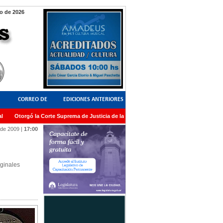
o de 2026
CORREO DE
EDICIONES ANTERIORES
Otorgó la Corte Suprema de Justicia de la Nación una medalla al Dr. Raul Zaffaro
LECTORES
 de 2009
|
17:00
iginales