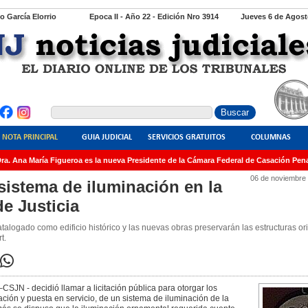
io García Elorrio
Epoca II - Año 22 - Edición Nro 3914
Jueves 6 de Agost
NOTA PRINCIPAL
GUIA JUDICIAL
SERVICIOS GRATUITOS
COLUMNAS
a. Ana María Figueroa es la nueva Presidente de la Cámara Federal de Casación Penal
06 de noviembre
sistema de iluminación en la
de Justicia
talogado como edificio histórico y las nuevas obras preservarán las estructuras or
t.
SJN - decidió llamar a licitación pública para otorgar los
lación y puesta en servicio, de un sistema de iluminación de la