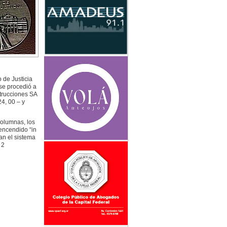
 de Justicia
se procedió a
strucciones SA
24, 00 – y
columnas, los
encendido “in
an el sistema
 2