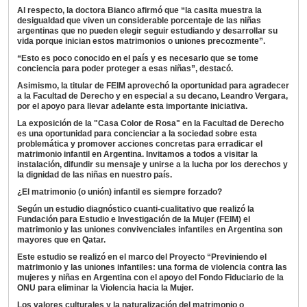
Al respecto, la doctora Bianco afirmó que “la casita muestra la
desigualdad que viven un considerable porcentaje de las niñas
argentinas que no pueden elegir seguir estudiando y desarrollar su
vida porque inician estos matrimonios o uniones precozmente”.
“Esto es poco conocido en el país y es necesario que se tome
conciencia para poder proteger a esas niñas”, destacó.
Asimismo, la titular de FEIM aprovechó la oportunidad para agradecer
a la Facultad de Derecho y en especial a su decano, Leandro Vergara,
por el apoyo para llevar adelante esta importante iniciativa.
La exposición de la "Casa Color de Rosa" en la Facultad de Derecho
es una oportunidad para concienciar a la sociedad sobre esta
problemática y promover acciones concretas para erradicar el
matrimonio infantil en Argentina. Invitamos a todos a visitar la
instalación, difundir su mensaje y unirse a la lucha por los derechos y
la dignidad de las niñas en nuestro país.
¿El matrimonio (o unión) infantil es siempre forzado?
Según un estudio diagnóstico cuanti-cualitativo que realizó la
Fundación para Estudio e Investigación de la Mujer (FEIM) el
matrimonio y las uniones convivenciales infantiles en Argentina son
mayores que en Qatar.
Este estudio se realizó en el marco del Proyecto “Previniendo el
matrimonio y las uniones infantiles: una forma de violencia contra las
mujeres y niñas en Argentina con el apoyo del Fondo Fiduciario de la
ONU para eliminar la Violencia hacia la Mujer.
Los valores culturales y la naturalización del matrimonio o