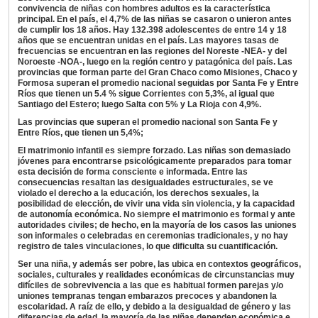
convivencia de niñas con hombres adultos es la característica
principal. En el país, el 4,7% de las niñas se casaron o unieron antes
de cumplir los 18 años. Hay 132.398 adolescentes de entre 14 y 18
años que se encuentran unidas en el país. Las mayores tasas de
frecuencias se encuentran en las regiones del Noreste -NEA- y del
Noroeste -NOA-, luego en la región centro y patagónica del país. Las
provincias que forman parte del Gran Chaco como Misiones, Chaco y
Formosa superan el promedio nacional seguidas por Santa Fe y Entre
Ríos que tienen un 5.4 % sigue Corrientes con 5,3%, al igual que
Santiago del Estero; luego Salta con 5% y La Rioja con 4,9%.
Las provincias que superan el promedio nacional son Santa Fe y
Entre Ríos, que tienen un 5,4%;
El matrimonio infantil es siempre forzado. Las niñas son demasiado
jóvenes para encontrarse psicológicamente preparados para tomar
esta decisión de forma consciente e informada. Entre las
consecuencias resaltan las desigualdades estructurales, se ve
violado el derecho a la educación, los derechos sexuales, la
posibilidad de elección, de vivir una vida sin violencia, y la capacidad
de autonomía económica. No siempre el matrimonio es formal y ante
autoridades civiles; de hecho, en la mayoría de los casos las uniones
son informales o celebradas en ceremonias tradicionales, y no hay
registro de tales vinculaciones, lo que dificulta su cuantificación.
Ser una niña, y además ser pobre, las ubica en contextos geográficos,
sociales, culturales y realidades económicas de circunstancias muy
difíciles de sobrevivencia a las que es habitual formen parejas y/o
uniones tempranas tengan embarazos precoces y abandonen la
escolaridad. A raíz de ello, y debido a la desigualdad de género y las
diferencias de edad, la mayoría de las niñas dependen económica e