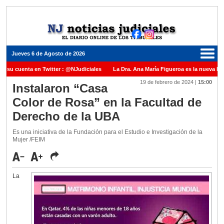
Jueves 6 de Agosto de 2026
e su cuenta en Twitter : @NJudiciales
La Dra. Ana María Figueroa es la nueva Pre
19 de febrero de 2024
|
15:00
usticia de la Nación una medalla al Dr. Raul Zaffaroni en reconocimiento por su paso 
Instalaron “Casa
Color de Rosa” en la Facultad de
el Carles para cubrir vacante en la Corte Suprema de Justicia de la Nación
La de
Derecho de la UBA
ada ante el Juez Daniel Rafecas
Es una iniciativa de la Fundación para el Estudio e Investigación de la
Mujer /FEIM
La