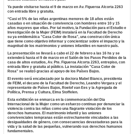
Ya puede visitarse hasta el 9 de marzo en Av. Figueroa Alcorta 2263
con entrada libre y gratuita.
“Casi el 5% de las niñas argentinas menores de 18 años están
casadas o en situación de convivencia con hombres entre 10 y 15
años mayores que ellas. Por tal motivo, la Fundación para el Estudio e
Investigación de la Mujer (FEIM) instalará en la Facultad de Derecho
su ya emblemática "Casa Color de Rosa", una construcción única
que tiene como objetivo informar y concientizar sobre el impacto y la
magnitud de los matrimonios y uniones infantiles en nuestro país.
La presentación se llevará a cabo el 22 de febrero a las 16 hs y se
extenderá hasta el 9 de marzo en el Salón de los Pasos Perdidos de la
casa de altos estudios, Av. Pte. Figueroa Alcorta 2263, entrepiso, con
entrada libre y gratuita al público. La instalación "Casa Color de
Rosa" se realizó gracias al apoyo de los Países Bajos.
El evento será encabezado por la doctora Mabel Bianco, presidenta
de FEIM, el decano de la Facultad de Derecho, Leandro Vergara y el
representante de Países Bajos, Roelof van Ees y la Agregada de
Política, Prensa y Cultura, Elma Stoffelen.
Esta exhibición se enmarca en la conmemoración del Dia
Internacional de la Mujer como un esfuerzo continuo por denunciar la
violencia contra las niñas como una flagrante violación de los
derechos humanos. El matrimonio infantil y las uniones
convivenciales tempranas están estrechamente vinculados a las
desigualdades de género, con consecuencias devastadoras para la
vida y la salud de las pequeñas, vulnerando sus derechos humanos
fundamentales.