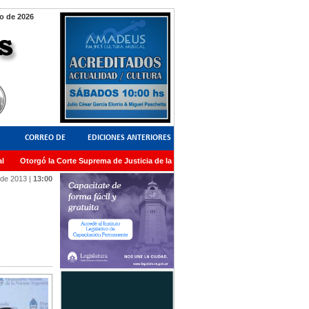
o de 2026
CORREO DE
EDICIONES ANTERIORES
Otorgó la Corte Suprema de Justicia de la Nación una medalla al Dr. Raul Zaffaron
LECTORES
 de 2013
|
13:00