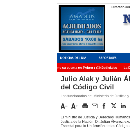
Director Jul
NOTICIAS DEL DIA
REPORTAJES
NoticiasJudiciales.INFO tiene su cuenta en Twitter : @NJudiciales
La Dra
AMIA quedó radicada ante el Juez Daniel Rafecas
Julio Alak y Julián 
del Código Civil
Los funcionarios del Ministerio de Justici
El ministro de Justicia y Derechos Humanos d
Justicia de la Nación, Dr. Julián Álvarez, e
Especial para la Unificación de los Códigos 