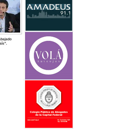
rabajado
aís”.