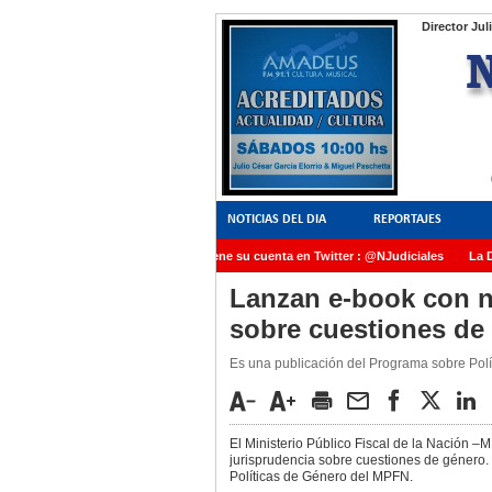
Director Jul
NOTICIAS DEL DIA
REPORTAJES
NoticiasJudiciales.INFO tiene su cuenta en Twitter : @NJudiciales
La Dra
AMIA quedó radicada ante el Juez Daniel Rafecas
Lanzan e-book con n
sobre cuestiones de
Es una publicación del Programa sobre Polít
El Ministerio Público Fiscal de la Nación 
jurisprudencia sobre cuestiones de género.
Políticas de Género del MPFN.