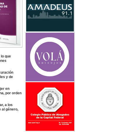
 lo que
ones
curación
les y de
jer en
na, por orden
r, a los
 al género,