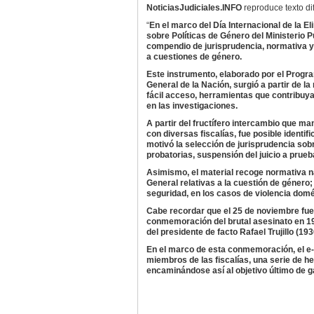
NoticiasJudiciales.INFO
reproduce texto di
“
En el marco del Día Internacional de la El
sobre Políticas de Género del Ministerio 
compendio de jurisprudencia, normativa y
a cuestiones de género.
Este instrumento, elaborado por el Progr
General de la Nación, surgió a partir de l
fácil acceso, herramientas que contribuya
en las investigaciones.
A partir del fructífero intercambio que m
con diversas fiscalías, fue posible identif
motivó la selección de jurisprudencia so
probatorias, suspensión del juicio a prueba
Asimismo, el material recoge normativa na
General relativas a la cuestión de género
seguridad, en los casos de violencia domé
Cabe recordar que el 25 de noviembre fue e
conmemoración del brutal asesinato en 196
del presidente de facto Rafael Trujillo (1
En el marco de esta conmemoración, el e-b
miembros de las fiscalías, una serie de he
encaminándose así al objetivo último de ga