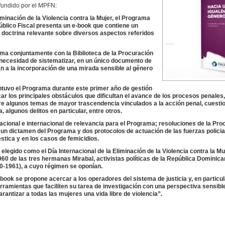
fundido por el MPFN:
iminación de la Violencia contra la Mujer, el Programa
Público Fiscal presenta un e-book que contiene un
 doctrina relevante sobre diversos aspectos referidos
ama conjuntamente con la Biblioteca de la Procuración
a necesidad de sistematizar, en un único documento de
n a la incorporación de una mirada sensible al género
antuvo el Programa durante este primer año de gestión
icar los principales obstáculos que dificultan el avance de los procesos penales,
bre algunos temas de mayor trascendencia vinculados a la acción penal, cuesti
, algunos delitos en particular, entre otros.
cional e internacional de relevancia para el Programa; resoluciones de la Pro
; un dictamen del Programa y dos protocolos de actuación de las fuerzas policia
stica y en los casos de femicidios.
legido como el Día Internacional de la Eliminación de la Violencia contra la Mu
0 de las tres hermanas Mirabal, activistas políticas de la República Dominica
930-1961), a cuyo régimen se oponían.
ook se propone acercar a los operadores del sistema de justicia y, en particula
rramientas que faciliten su tarea de investigación con una perspectiva sensible
rantizar a todas las mujeres una vida libre de violencia”.