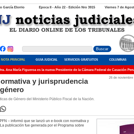
io García Elorrio
Epoca II - Año 22 - Edición Nro 3915
Viernes 7 de Agos
NOTA PRINCIPAL
GUIA JUDICIAL
SERVICIOS GRATUITOS
COLUMNAS
. Ana María Figueroa es la nueva Presidente de la Cámara Federal de Casación Penal
26 de noviembre
ormativa y jurisprudencia
 género
icas de Género del Ministerio Público Fiscal de la Nación.
–MPFN – informó que se lanzó un e-book con normativa y
 La publicación fue generada por el Programa sobre