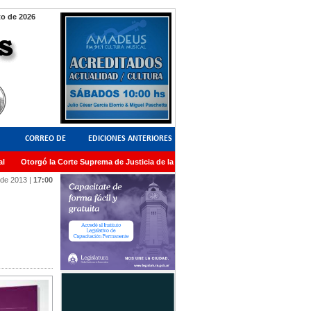
to de 2026
CORREO DE
EDICIONES ANTERIORES
Otorgó la Corte Suprema de Justicia de la Nación una medalla al Dr. Raul Zaffaro
LECTORES
 de 2013
|
17:00