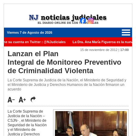
Viernes 7 de Agosto de 2026
iene su cuenta en Twitter : @NJudiciales
La Dra. Ana María Figueroa es la nueva 
15 de noviembre de 2012
|
17:00
e Justicia de la Nación una medalla al Dr. Raul Zaffaroni en reconocimiento por su pa
Lanzan el Plan
Integral de Monitoreo Preventivo
anuel Carles para cubrir vacante en la Corte Suprema de Justicia de la Nación
La 
de Criminalidad Violenta
dicada ante el Juez Daniel Rafecas
La Corte Suprema de Justicia de la Nación, el Ministerio de Seguridad y
el Ministerio de Justicia y Derechos Humanos de la Nación firmaron un
acuerdo
La Corte Suprema de
Justicia de la Nación –
CSJN- , el Ministerio de
Seguridad de la Nación
y el Ministerio de
Justicia y Derechos