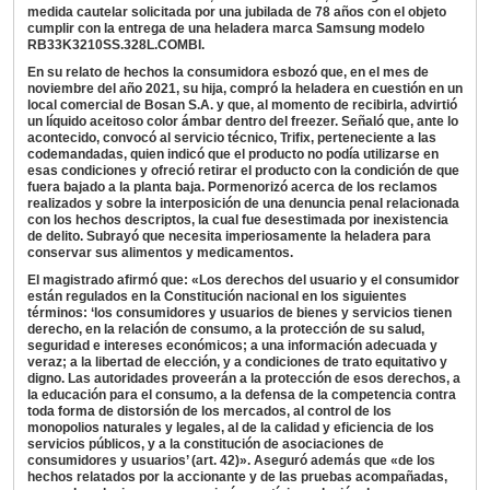
medida cautelar solicitada por una jubilada de 78 años con el objeto
cumplir con la entrega de una heladera marca Samsung modelo
RB33K3210SS.328L.COMBI.
En su relato de hechos la consumidora esbozó que, en el mes de
noviembre del año 2021, su hija, compró la heladera en cuestión en un
local comercial de Bosan S.A. y que, al momento de recibirla, advirtió
un líquido aceitoso color ámbar dentro del freezer. Señaló que, ante lo
acontecido, convocó al servicio técnico, Trifix, perteneciente a las
codemandadas, quien indicó que el producto no podía utilizarse en
esas condiciones y ofreció retirar el producto con la condición de que
fuera bajado a la planta baja. Pormenorizó acerca de los reclamos
realizados y sobre la interposición de una denuncia penal relacionada
con los hechos descriptos, la cual fue desestimada por inexistencia
de delito. Subrayó que necesita imperiosamente la heladera para
conservar sus alimentos y medicamentos.
El magistrado afirmó que: «Los derechos del usuario y el consumidor
están regulados en la Constitución nacional en los siguientes
términos: ‘los consumidores y usuarios de bienes y servicios tienen
derecho, en la relación de consumo, a la protección de su salud,
seguridad e intereses económicos; a una información adecuada y
veraz; a la libertad de elección, y a condiciones de trato equitativo y
digno. Las autoridades proveerán a la protección de esos derechos, a
la educación para el consumo, a la defensa de la competencia contra
toda forma de distorsión de los mercados, al control de los
monopolios naturales y legales, al de la calidad y eficiencia de los
servicios públicos, y a la constitución de asociaciones de
consumidores y usuarios’ (art. 42)». Aseguró además que «de los
hechos relatados por la accionante y de las pruebas acompañadas,