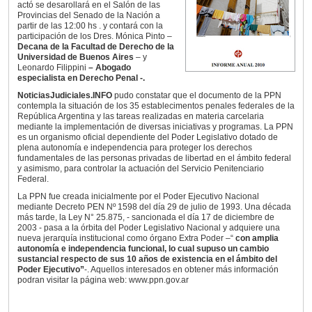
actó se desarollará en el Salón de las
Provincias del Senado de la Nación a
partir de las 12:00 hs . y contará con la
participación de los Dres. Mónica Pinto –
Decana de la Facultad de Derecho de la
Universidad de Buenos Aires
– y
Leonardo Filippini
– Abogado
especialista en Derecho Penal -.
NoticiasJudiciales.INFO
pudo constatar que el documento de la PPN
contempla la situación de los 35 establecimentos penales federales de la
República Argentina y las tareas realizadas en materia carcelaria
mediante la implementación de diversas iniciativas y programas. La PPN
es un organismo oficial dependiente del Poder Legislativo dotado de
plena autonomía e independencia para proteger los derechos
fundamentales de las personas privadas de libertad en el ámbito federal
y asimismo, para controlar la actuación del Servicio Penitenciario
Federal.
La PPN fue creada inicialmente por el Poder Ejecutivo Nacional
mediante Decreto PEN Nº 1598 del día 29 de julio de 1993. Una década
más tarde, la Ley N° 25.875, - sancionada el día 17 de diciembre de
2003 - pasa a la órbita del Poder Legislativo Nacional y adquiere una
nueva jerarquía institucional como órgano Extra Poder –“
con amplia
autonomía e independencia funcional, lo cual supuso un cambio
sustancial respecto de sus 10 años de existencia en el ámbito del
Poder Ejecutivo”
-. Aquellos interesados en obtener más información
podran visitar la página web: www.ppn.gov.ar