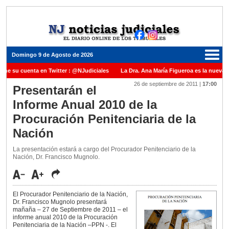
Domingo 9 de Agosto de 2026
ene su cuenta en Twitter : @NJudiciales
La Dra. Ana María Figueroa es la nueva P
26 de septiembre de 2011
|
17:00
 Justicia de la Nación una medalla al Dr. Raul Zaffaroni en reconocimiento por su pa
Presentarán el
Informe Anual 2010 de la
nuel Carles para cubrir vacante en la Corte Suprema de Justicia de la Nación
La 
Procuración Penitenciaria de la
dicada ante el Juez Daniel Rafecas
Nación
La presentación estará a cargo del Procurador Penitenciario de la
Nación, Dr. Francisco Mugnolo.
El Procurador Penitenciario de la Nación,
Dr. Francisco Mugnolo presentará
mañaña – 27 de Septiembre de 2011 – el
informe anual 2010 de la Procuración
Penitenciaria de la Nación –PPN -. El