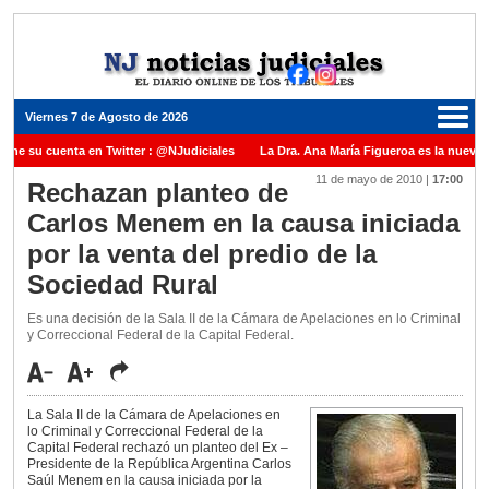
Viernes 7 de Agosto de 2026
iene su cuenta en Twitter : @NJudiciales
La Dra. Ana María Figueroa es la nueva 
11 de mayo de 2010
|
17:00
e Justicia de la Nación una medalla al Dr. Raul Zaffaroni en reconocimiento por su pa
Rechazan planteo de
Carlos Menem en la causa iniciada
anuel Carles para cubrir vacante en la Corte Suprema de Justicia de la Nación
La 
por la venta del predio de la
dicada ante el Juez Daniel Rafecas
Sociedad Rural
Es una decisión de la Sala II de la Cámara de Apelaciones en lo Criminal
y Correccional Federal de la Capital Federal.
La Sala II de la Cámara de Apelaciones en
lo Criminal y Correccional Federal de la
Capital Federal rechazó un planteo del Ex –
Presidente de la República Argentina Carlos
Saúl Menem en la causa iniciada por la