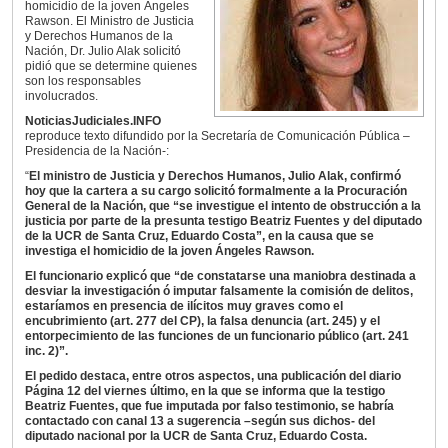
homicidio de la joven Ángeles
Rawson. El Ministro de Justicia
y Derechos Humanos de la
Nación, Dr. Julio Alak solicitó
pidió que se determine quienes
son los responsables
involucrados.
NoticiasJudiciales.INFO
reproduce texto difundido por la Secretaría de Comunicación Pública –
Presidencia de la Nación-:
“
El ministro de Justicia y Derechos Humanos, Julio Alak, confirmó
hoy que la cartera a su cargo solicitó formalmente a la Procuración
General de la Nación, que “se investigue el intento de obstrucción a la
justicia por parte de la presunta testigo Beatriz Fuentes y del diputado
de la UCR de Santa Cruz, Eduardo Costa”, en la causa que se
investiga el homicidio de la joven Ángeles Rawson.
El funcionario explicó que “de constatarse una maniobra destinada a
desviar la investigación ó imputar falsamente la comisión de delitos,
estaríamos en presencia de ilícitos muy graves como el
encubrimiento (art. 277 del CP), la falsa denuncia (art. 245) y el
entorpecimiento de las funciones de un funcionario público (art. 241
inc. 2)”.
El pedido destaca, entre otros aspectos, una publicación del diario
Página 12 del viernes último, en la que se informa que la testigo
Beatriz Fuentes, que fue imputada por falso testimonio, se habría
contactado con canal 13 a sugerencia –según sus dichos- del
diputado nacional por la UCR de Santa Cruz, Eduardo Costa.