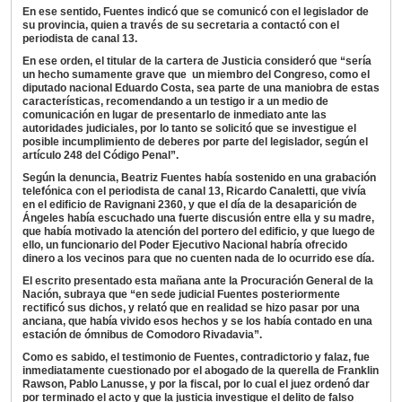
En ese sentido, Fuentes indicó que se comunicó con el legislador de
su provincia, quien a través de su secretaria a contactó con el
periodista de canal 13.
En ese orden, el titular de la cartera de Justicia consideró que “sería
un hecho sumamente grave que un miembro del Congreso, como el
diputado nacional Eduardo Costa, sea parte de una maniobra de estas
características, recomendando a un testigo ir a un medio de
comunicación en lugar de presentarlo de inmediato ante las
autoridades judiciales, por lo tanto se solicitó que se investigue el
posible incumplimiento de deberes por parte del legislador, según el
artículo 248 del Código Penal”.
Según la denuncia, Beatriz Fuentes había sostenido en una grabación
telefónica con el periodista de canal 13, Ricardo Canaletti, que vivía
en el edificio de Ravignani 2360, y que el día de la desaparición de
Ángeles había escuchado una fuerte discusión entre ella y su madre,
que había motivado la atención del portero del edificio, y que luego de
ello, un funcionario del Poder Ejecutivo Nacional habría ofrecido
dinero a los vecinos para que no cuenten nada de lo ocurrido ese día.
El escrito presentado esta mañana ante la Procuración General de la
Nación, subraya que “en sede judicial Fuentes posteriormente
rectificó sus dichos, y relató que en realidad se hizo pasar por una
anciana, que había vivido esos hechos y se los había contado en una
estación de ómnibus de Comodoro Rivadavia”.
Como es sabido, el testimonio de Fuentes, contradictorio y falaz, fue
inmediatamente cuestionado por el abogado de la querella de Franklin
Rawson, Pablo Lanusse, y por la fiscal, por lo cual el juez ordenó dar
por terminado el acto y que la justicia investigue el delito de falso