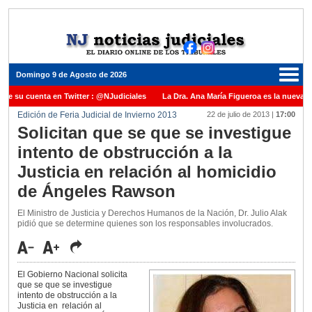
Domingo 9 de Agosto de 2026
ne su cuenta en Twitter : @NJudiciales
La Dra. Ana María Figueroa es la nueva Pr
Edición de Feria Judicial de Invierno 2013
22 de julio de 2013
|
17:00
Justicia de la Nación una medalla al Dr. Raul Zaffaroni en reconocimiento por su pas
Solicitan que se que se investigue
uel Carles para cubrir vacante en la Corte Suprema de Justicia de la Nación
La d
intento de obstrucción a la
icada ante el Juez Daniel Rafecas
Justicia en relación al homicidio
de Ángeles Rawson
El Ministro de Justicia y Derechos Humanos de la Nación, Dr. Julio Alak
pidió que se determine quienes son los responsables involucrados.
El Gobierno Nacional solicita
que se que se investigue
intento de obstrucción a la
Justicia en relación al