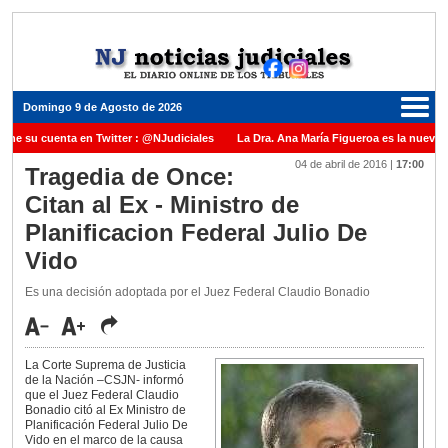
Domingo 9 de Agosto de 2026
ene su cuenta en Twitter : @NJudiciales
La Dra. Ana María Figueroa es la nueva P
04 de abril de 2016
|
17:00
 Justicia de la Nación una medalla al Dr. Raul Zaffaroni en reconocimiento por su pa
Tragedia de Once:
Citan al Ex - Ministro de
anuel Carles para cubrir vacante en la Corte Suprema de Justicia de la Nación
La 
Planificacion Federal Julio De
dicada ante el Juez Daniel Rafecas
Vido
Es una decisión adoptada por el Juez Federal Claudio Bonadio
La Corte Suprema de Justicia
de la Nación –CSJN- informó
que el Juez Federal Claudio
Bonadio citó al Ex Ministro de
Planificación Federal Julio De
Vido en el marco de la causa