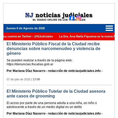
Jueves 6 de Agosto de 2026
 su cuenta en Twitter : @NJudiciales
La Dra. Ana María Figueroa es la nueva Pres
El Ministerio Público Fiscal de la Ciudad recibe
sticia de la Nación una medalla al Dr. Raul Zaffaroni en reconocimiento por su paso p
denuncias sobre narcomenudeo y violencia de
l Carles para cubrir vacante en la Corte Suprema de Justicia de la Nación
La den
género
ada ante el Juez Daniel Rafecas
Se pueden realizar a través de la página web:
https://denuncias.fiscalias.gob.ar
Por Mariana Díaz Navarro - redacción de noticiasjudiciales.info -
07 de julio de 2025
|
17:00
El Ministerio Público Tutelar de la Ciudad asesora
ante casos de grooming
El acoso por parte de una persona adulta a una niña, un niño o
adolescente a través de un medio digital es un delito
Por Mariana Díaz Navarro - redacción de noticiasjudiciales.info -