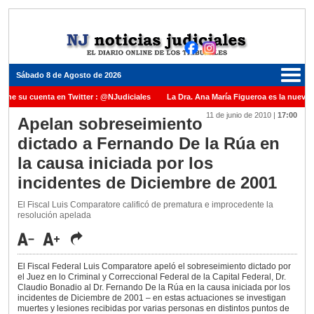
Sábado 8 de Agosto de 2026
iene su cuenta en Twitter : @NJudiciales
La Dra. Ana María Figueroa es la nueva 
11 de junio de 2010
|
17:00
e Justicia de la Nación una medalla al Dr. Raul Zaffaroni en reconocimiento por su pa
Apelan sobreseimiento
dictado a Fernando De la Rúa en
anuel Carles para cubrir vacante en la Corte Suprema de Justicia de la Nación
La 
la causa iniciada por los
dicada ante el Juez Daniel Rafecas
incidentes de Diciembre de 2001
El Fiscal Luis Comparatore calificó de prematura e improcedente la
resolución apelada
El Fiscal Federal Luis Comparatore apeló el sobreseimiento dictado por
el Juez en lo Criminal y Correccional Federal de la Capital Federal, Dr.
Claudio Bonadio al Dr. Fernando De la Rúa en la causa iniciada por los
incidentes de Diciembre de 2001 – en estas actuaciones se investigan
muertes y lesiones recibidas por varias personas en distintos puntos de