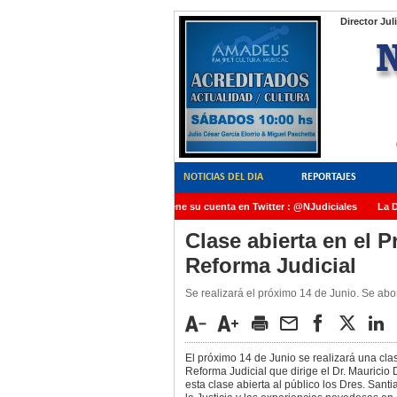
Director Jul
NOTICIAS DEL DIA
REPORTAJES
NoticiasJudiciales.INFO tiene su cuenta en Twitter : @NJudiciales
La Dra
AMIA quedó radicada ante el Juez Daniel Rafecas
Clase abierta en el 
Reforma Judicial
Se realizará el próximo 14 de Junio. Se abo
El próximo 14 de Junio se realizará una cla
Reforma Judicial que dirige el Dr. Mauricio
esta clase abierta al público los Dres. San