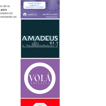
ho de la
 para
resados en
e enviando un