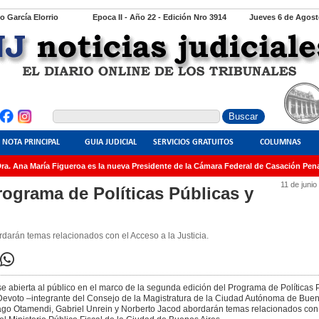
io García Elorrio
Epoca II - Año 22 - Edición Nro 3914
Jueves 6 de Agost
NOTA PRINCIPAL
GUIA JUDICIAL
SERVICIOS GRATUITOS
COLUMNAS
. Ana María Figueroa es la nueva Presidente de la Cámara Federal de Casación Penal
11 de junio
Programa de Políticas Públicas y
rdarán temas relacionados con el Acceso a la Justicia.
se abierta al público en el marco de la segunda edición del Programa de Políticas 
 Devoto –integrante del Consejo de la Magistratura de la Ciudad Autónoma de Bueno
tiago Otamendi, Gabriel Unrein y Norberto Jacod abordarán temas relacionados con