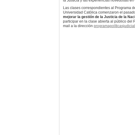
la Justicia y las experiencias novedosas en 
Las clases correspondientes al Programa de 
Universidad Católica comenzaron el pasado
mejorar la gestión de la Justicia de la Na
participar en la clase abierta al público d
mail a la dirección
programapolíticasjudici