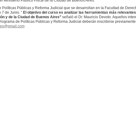
el Ministerio Público Fiscal de la Ciudad de Buenos Aires.
Políticas Públicas y Reforma Judicial que se desarrollan en la Facultad de Derec
 7 de Junio. “
El objetivo del curso es analizar las herramientas más relevantes
ción y de la Ciudad de Buenos Aires”
señaló el Dr. Mauricio Devoto. Aquellos inte
el Programa de Políticas Públicas y Reforma Judicial deberán inscribirse previament
ales@gmail.com