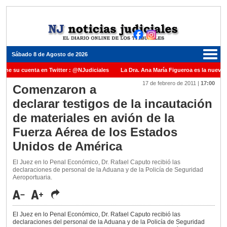
Sábado 8 de Agosto de 2026
iene su cuenta en Twitter : @NJudiciales
La Dra. Ana María Figueroa es la nueva 
17 de febrero de 2011
|
17:00
e Justicia de la Nación una medalla al Dr. Raul Zaffaroni en reconocimiento por su pa
Comenzaron a
declarar testigos de la incautación
anuel Carles para cubrir vacante en la Corte Suprema de Justicia de la Nación
La 
de materiales en avión de la
dicada ante el Juez Daniel Rafecas
Fuerza Aérea de los Estados
Unidos de América
El Juez en lo Penal Económico, Dr. Rafael Caputo recibió las
declaraciones de personal de la Aduana y de la Policía de Seguridad
Aeroportuaria.
El Juez en lo Penal Económico, Dr. Rafael Caputo recibió las
declaraciones del personal de la Aduana y de la Policía de Seguridad