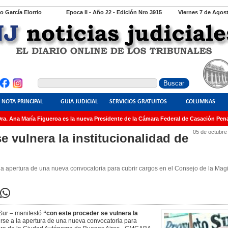
io García Elorrio
Epoca II - Año 22 - Edición Nro 3915
Viernes 7 de Agos
NOTA PRINCIPAL
GUIA JUDICIAL
SERVICIOS GRATUITOS
COLUMNAS
. Ana María Figueroa es la nueva Presidente de la Cámara Federal de Casación Penal
05 de octubre
e vulnera la institucionalidad de
 la apertura de una nueva convocatoria para cubrir cargos en el Consejo de la Magi
 Sur – manifestó
“con este proceder se vulnera la
rirse a la apertura de una nueva convocatoria para