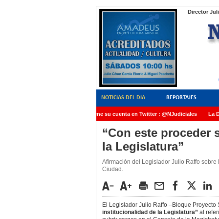
Director Jul
NOTICIAS DEL DIA
REPORTAJES
NoticiasJudiciales.INFO tiene su cuenta en Twitter : @NJudiciales
La Dra
AMIA quedó radicada ante el Juez Daniel Rafecas
“Con este proceder s
la Legislatura”
Afirmación del Legislador Julio Raffo sobre
Ciudad.
El Legislador Julio Raffo –Bloque Proyecto
institucionalidad de la Legislatura”
al refe