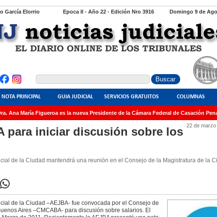
io García Elorrio
Epoca II - Año 22 - Edición Nro 3916
Domingo 9 de Ago
NOTA PRINCIPAL
GUIA JUDICIAL
SERVICIOS GRATUITOS
COLUMNAS
. Ana María Figueroa es la nueva Presidente de la Cámara Federal de Casación Penal
22 de marzo
para iniciar discusión sobre los
ial de la Ciudad mantendrá una reunión en el Consejo de la Magistratura de la 
cial de la Ciudad –AEJBA- fue convocada por el Consejo de
Buenos Aires –CMCABA- para discusión sobre salarios. El