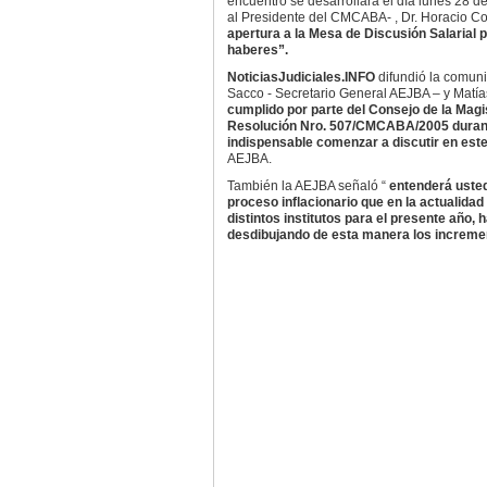
encuentro se desarrollará el día lunes 28 
al Presidente del CMCABA- , Dr. Horacio Cort
apertura a la Mesa de Discusión Salarial 
haberes”.
NoticiasJudiciales.INFO
difundió la comun
Sacco - Secretario General AEJBA – y Matía
cumplido por parte del Consejo de la Magist
Resolución Nro. 507/CMCABA/2005 durante
indispensable comenzar a discutir en est
AEJBA.
También la AEJBA señaló “
entenderá usted
proceso inflacionario que en la actualidad 
distintos institutos para el presente año,
desdibujando de esta manera los incremen