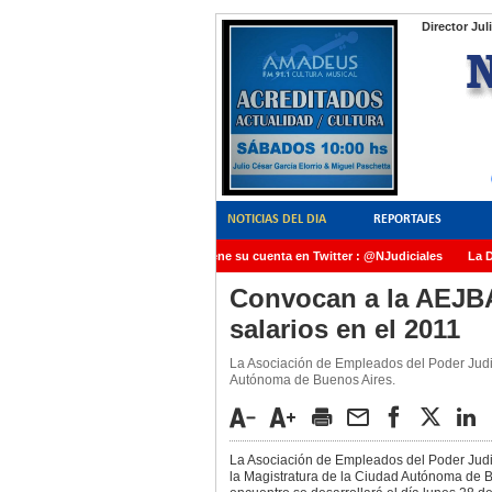
Director Jul
NOTICIAS DEL DIA
REPORTAJES
NoticiasJudiciales.INFO tiene su cuenta en Twitter : @NJudiciales
La Dra
AMIA quedó radicada ante el Juez Daniel Rafecas
Convocan a la AEJBA 
salarios en el 2011
La Asociación de Empleados del Poder Judic
Autónoma de Buenos Aires.
La Asociación de Empleados del Poder Judi
la Magistratura de la Ciudad Autónoma de 