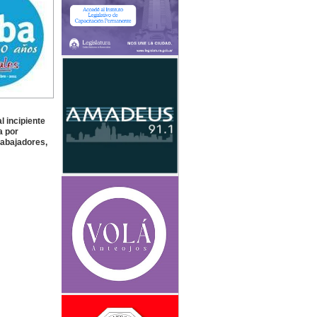
 incipiente
a por
rabajadores,