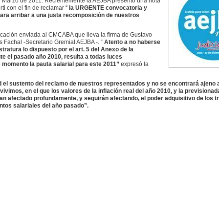
de Marzo de 2011. Recientemente la AEJBA presentó una nota
i con el fin de reclamar “
la URGENTE convocatoria y
para arribar a una justa recomposición de nuestros
icación enviada al CMCABA que lleva la firma de Gustavo
s Fachal -Secretario Gremial AEJBA -. “
Atento a no haberse
ratura lo dispuesto por el art. 5 del Anexo de la
 el pasado año 2010, resulta a todas luces
e momento la pauta salarial para este 2011”
expresó la
 el sustento del reclamo de nuestros representados y no se encontrará ajeno al
vivimos, en el que los valores de la inflación real del año 2010, y la previsionad
 han afectado profundamente, y seguirán afectando, el poder adquisitivo de los t
tos salariales del año pasado”.