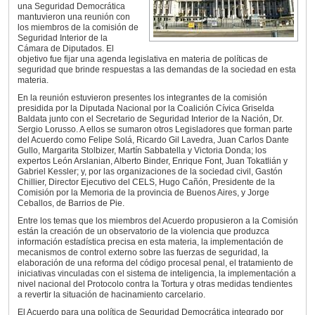
una Seguridad Democrática
mantuvieron una reunión con
los miembros de la comisión de
Seguridad Interior de la
Cámara de Diputados. El
objetivo fue fijar una agenda legislativa en materia de políticas de
seguridad que brinde respuestas a las demandas de la sociedad en esta
materia.
En la reunión estuvieron presentes los integrantes de la comisión
presidida por la Diputada Nacional por la Coalición Cívica Griselda
Baldata junto con el Secretario de Seguridad Interior de la Nación, Dr.
Sergio Lorusso. A ellos se sumaron otros Legisladores que forman parte
del Acuerdo como Felipe Solá, Ricardo Gil Lavedra, Juan Carlos Dante
Gullo, Margarita Stolbizer, Martín Sabbatella y Victoria Donda; los
expertos León Arslanian, Alberto Binder, Enrique Font, Juan Tokatlián y
Gabriel Kessler; y, por las organizaciones de la sociedad civil, Gastón
Chillier, Director Ejecutivo del CELS, Hugo Cañón, Presidente de la
Comisión por la Memoria de la provincia de Buenos Aires, y Jorge
Ceballos, de Barrios de Pie.
Entre los temas que los miembros del Acuerdo propusieron a la Comisión
están la creación de un observatorio de la violencia que produzca
información estadística precisa en esta materia, la implementación de
mecanismos de control externo sobre las fuerzas de seguridad, la
elaboración de una reforma del código procesal penal, el tratamiento de
iniciativas vinculadas con el sistema de inteligencia, la implementación a
nivel nacional del Protocolo contra la Tortura y otras medidas tendientes
a revertir la situación de hacinamiento carcelario.
El Acuerdo para una política de Seguridad Democrática integrado por