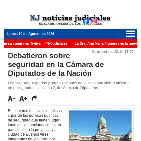
Lunes 10 de Agosto de 2026
ene su cuenta en Twitter : @NJudiciales
La Dra. Ana María Figueroa es la nueva P
01 de junio de 2010
|
17:00
 Justicia de la Nación una medalla al Dr. Raul Zaffaroni en reconocimiento por su pa
Debatieron sobre
seguridad en la Cámara de
nuel Carles para cubrir vacante en la Corte Suprema de Justicia de la Nación
La 
Diputados de la Nación
dicada ante el Juez Daniel Rafecas
Legisladores, expertos y organizaciones de la sociedad civil lo hicieron
en el segundo piso, salón 2, del Anexo de Diputados.
En el marco de las sistemáticas
crisis de las políticas públicas
de seguridad que tienen lugar
tanto a nivel nacional como, en
particular, en la provincia y la
ciudad de Buenos Aires,
integrantes del Acuerdo por