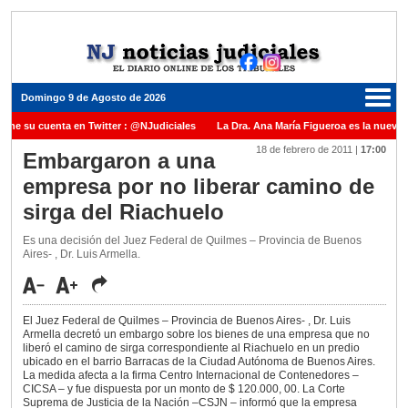
Domingo 9 de Agosto de 2026
iene su cuenta en Twitter : @NJudiciales
La Dra. Ana María Figueroa es la nueva 
18 de febrero de 2011
|
17:00
e Justicia de la Nación una medalla al Dr. Raul Zaffaroni en reconocimiento por su pa
Embargaron a una
empresa por no liberar camino de
anuel Carles para cubrir vacante en la Corte Suprema de Justicia de la Nación
La 
sirga del Riachuelo
dicada ante el Juez Daniel Rafecas
Es una decisión del Juez Federal de Quilmes – Provincia de Buenos
Aires- , Dr. Luis Armella.
El Juez Federal de Quilmes – Provincia de Buenos Aires- , Dr. Luis
Armella decretó un embargo sobre los bienes de una empresa que no
liberó el camino de sirga correspondiente al Riachuelo en un predio
ubicado en el barrio Barracas de la Ciudad Autónoma de Buenos Aires.
La medida afecta a la firma Centro Internacional de Contenedores –
CICSA – y fue dispuesta por un monto de $ 120.000, 00. La Corte
Suprema de Justicia de la Nación –CSJN – informó que la empresa