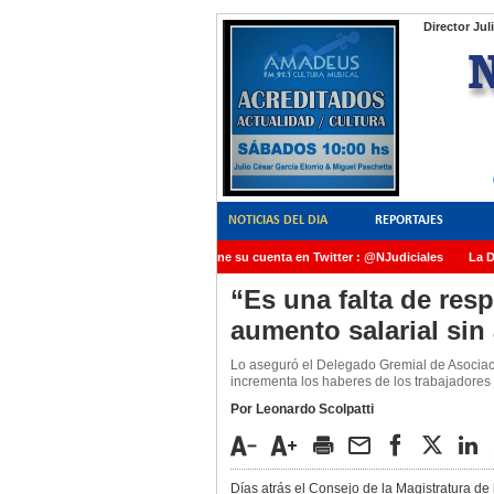
Director Jul
NOTICIAS DEL DIA
REPORTAJES
NoticiasJudiciales.INFO tiene su cuenta en Twitter : @NJudiciales
La Dra
AMIA quedó radicada ante el Juez Daniel Rafecas
“Es una falta de res
aumento salarial sin
Lo aseguró el Delegado Gremial de Asociaci
incrementa los haberes de los trabajadores 
Por Leonardo Scolpatti
Días atrás el Consejo de la Magistratura d