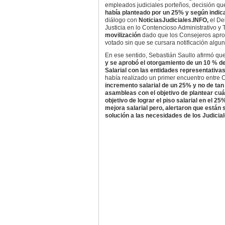
empleados judiciales porteños, decisión qu
había planteado por un 25% y según indica
diálogo con
NoticiasJudiciales.INFO,
el De
Justicia en lo Contencioso Administrativo y 
movilización
dado que los Consejeros aproba
votado sin que se cursara notificación alguna
En ese sentido, Sebastián Saullo afirmó qu
y se aprobó el otorgamiento de un 10 % de
Salarial con las entidades representativa
había realizado un primer encuentro entre 
incremento salarial de un 25% y no de tan
asambleas con el objetivo de plantear cuá
objetivo de lograr el piso salarial en el 2
mejora salarial pero, alertaron que están
solución a las necesidades de los Judicia