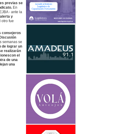
es previas se
ndicato.
En
JBA - ante la
alerta y
 otro fue
s consejeros
 Discusión
as semanas se
n de lograr un
se realizarán
ciones
con el
tra de una
lejan una