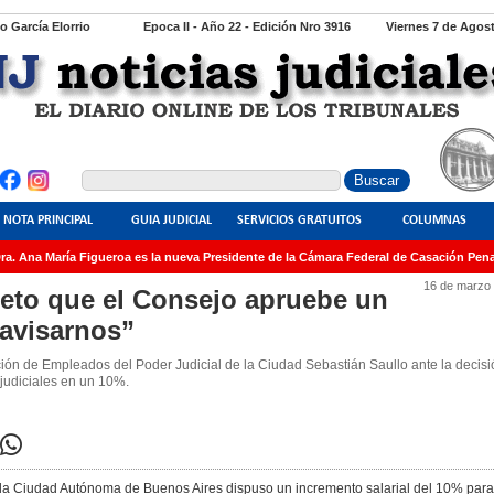
io García Elorrio
Epoca II - Año 22 - Edición Nro 3916
Viernes 7 de Agos
NOTA PRINCIPAL
GUIA JUDICIAL
SERVICIOS GRATUITOS
COLUMNAS
. Ana María Figueroa es la nueva Presidente de la Cámara Federal de Casación Penal
16 de marzo
peto que el Consejo apruebe un
 avisarnos”
ón de Empleados del Poder Judicial de la Ciudad Sebastián Saullo ante la decis
judiciales en un 10%.
e la Ciudad Autónoma de Buenos Aires dispuso un incremento salarial del 10% para