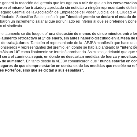
e generó la reacción del gremio que los agrupa a raíz de que en
las conversacion
ron el mismo fue tratado y aprobado sin noticiar a ningún representante del si
legado Gremial de la Asociación de Empleados del Poder Judicial de la Ciudad -AE
Tributario, Sebastián Saullo, señaló que
"desde
el gremio se declaró el estado de 
ron un incremento salarial que por un lado es inferior al que se pretende y por el
 al sindicato.
e el aumento se dio luego de"
una discusión de menos de cinco minutos entre lo
 aumento retroactivo al 1° de enero, sin antes haberlo discutido en la Mesa de
s de trabajadores
. También el representante de la -AEJBA manifestó que hace un
Consejeros y representantes del gremio, en donde se había planteado la
"intenció
 sólo un 10"
como finalmente se terminó aprobando. Asimismo, adelantó que
que 
l será el camino a seguir, en donde no descartan medidas de fuerza y moviliza
5% de aumento".
En tanto desde la AEJBA comunicaron que "
nunca estarán en con
 seguros de que siempre estarán en contra es de las medidas que no sólo no ref
les Porteños, sino que se dictan a sus espaldas".