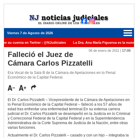
Viernes 7 de Agosto de 2026
iene su cuenta en Twitter : @NJudiciales
La Dra. Ana María Figueroa es la nueva 
06 de enero de 2011
|
17:00
e Justicia de la Nación una medalla al Dr. Raul Zaffaroni en reconocimiento por su pa
Falleció el Juez de
Cámara Carlos Pizzatelli
anuel Carles para cubrir vacante en la Corte Suprema de Justicia de la Nación
La 
dicada ante el Juez Daniel Rafecas
Era Vocal de la Sala B de la Cámara de Apelaciones en lo Penal
Económico de la Capital Federal.
El Dr. Carlos Pizzatelli – Vicepresidente de la Cámara de Apelaciones en
lo Penal Económico de la Capital Federal – falleció a los 57 años de
edad tras enfrentar una enfermedad terminal.En su extensa carrera
judicial el Dr. Carlos Pizzatelli se desempeñó en la Justicia en lo Criminal
y Correccional Federal de la Capital Federal y en la Superintendencia
Administrativa de la Corte Suprema de Justicia de la Nación, entre otras
varias funciones.
Actualmente el Dr. Carlos Pizzatelli – casado y con un hijo – integraba la