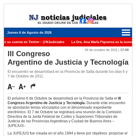
Jueves 6 de Agosto de 2026
ene su cuenta en Twitter : @NJudiciales
La Dra. Ana María Figueroa es la nueva P
04 de octubre de 2011
|
17:00
 Justicia de la Nación una medalla al Dr. Raul Zaffaroni en reconocimiento por su pa
III Congreso
Argentino de Justicia y Tecnología
nuel Carles para cubrir vacante en la Corte Suprema de Justicia de la Nación
La 
dicada ante el Juez Daniel Rafecas
El encuentro se desarrollará en la Provincia de Salta durante los días 6 y
7 de Octubre de 2011.
El próximo 6 de Octubre se desarrollará en la Provincia de Salta el
III
Congreso Argentino de Justicia y Tecnología.
Durante este encuentro
se abordarán temas vinculados con el denominado expediente
electrónico. El 7 de Octubre se registrará una reunión de la Comisión
Directiva de la Junta Federal de Cortes y Superiores Tribunales de
Justicia de las Provincias Argentinas y Ciudad de Buenos Aires –
JUFEJUS-.
La JUFEJUS fue creada en el año 1994 y tiene por objetivos :propiciar el