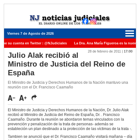
Viernes 7 de Agosto de 2026
iene su cuenta en Twitter : @NJudiciales
La Dra. Ana María Figueroa es la nueva 
28 de febrero de 2011
|
17:00
e Justicia de la Nación una medalla al Dr. Raul Zaffaroni en reconocimiento por su pa
Julio Alak recibió al
Ministro de Justicia del Reino de
anuel Carles para cubrir vacante en la Corte Suprema de Justicia de la Nación
La 
España
dicada ante el Juez Daniel Rafecas
El Ministro de Justicia y Derechos Humanos de la Nación mantuvo una
reunión con el Dr. Francisco Caamaño
El Ministro de Justicia y Derechos Humanos de la Nación, Dr. Julio Alak
recibió al Ministro de Justicia del Reino de España, Dr. . Francisco
Caamaño. Durante la reunión se abordaron temas vinculados con la
prevención y penalización de la trata de personas- además se
estableción un plan destinado a la protección de las víctimas de la trata -.
Tambien se anunció que el Dr. Francisco Caamaño visitará mañana – día