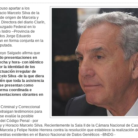
uso apartar a los
io Marcelo Silva de la
 de origen de Marcela y
Directora del diario Clarín,
 Juzgado Federal en lo
 Isidro –Provincia de
ados Jorge Eduardo
n en forma conjunta en la
mputada.
royo Salgado afirma que
do presentaciones en
cha y hora- con idéntico
r la identidad de los
ctuación irregular de
lo Silva -de la que diera
én que toda la asistencia
s se presentan como
forma coordinada e
resentaciones obrantes en
 Criminal y Correccional
xtraigan testimonios para
se evalúe la posible
1 del Código Penal - por
y y Horacio Marcelo Silva. Recientemente la Sala II de la Cámara Nacional de Ca
rcela y Felipe Noble Herrera contra la resolución que establece la realización d
uestras existentes en el Banco Nacional de Datos Genéticos –BNDG -