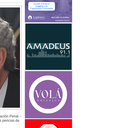
sación Penal –
e pericias de