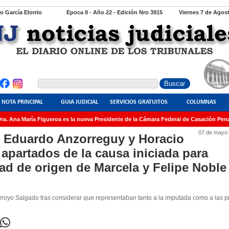
io García Elorrio
Epoca II - Año 22 - Edición Nro 3915
Viernes 7 de Agos
NOTA PRINCIPAL
GUIA JUDICIAL
SERVICIOS GRATUITOS
COLUMNAS
. Ana María Figueroa es la nueva Presidente de la Cámara Federal de Casación Penal
07 de mayo 
 Eduardo Anzorreguy y Horacio
 apartados de la causa iniciada para
dad de origen de Marcela y Felipe Noble
rroyo Salgado tras considerar que representaban tanto a la imputada como a las p