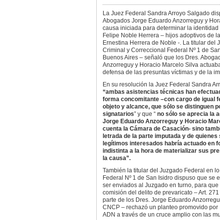
La Juez Federal Sandra Arroyo Salgado disp
Abogados Jorge Eduardo Anzorreguy y Horac
causa iniciada para determinar la identidad
Felipe Noble Herrera – hijos adoptivos de la 
Ernestina Herrera de Noble -. La titular del
Criminal y Correccional Federal Nº 1 de San
Buenos Aires – señaló que los Dres. Abog
Anzorreguy y Horacio Marcelo Silva actuaba
defensa de las presuntas víctimas y de la i
En su resolución la Juez Federal Sandra Ar
“ambas asistencias técnicas han efectua
forma concomitante –con cargo de igual fe
objeto y alcance, que sólo se distinguen po
signatarios
” y que “
no sólo se aprecia la a
Jorge Eduardo Anzorreguy y Horacio Marce
cuenta la Cámara de Casación- sino tambi
letrada de la parte imputada y de quiene
legítimos interesados habría actuado en 
indistinta a la hora de materializar sus p
la causa”.
También la titular del Juzgado Federal en lo
Federal Nº 1 de San Isidro dispuso que se e
ser enviados al Juzgado en turno, para que 
comisión del delito de prevaricato – Art. 27
parte de los Dres. Jorge Eduardo Anzorregu
CNCP – rechazó un planteo promovido por Ma
ADN a través de un cruce amplio con las m