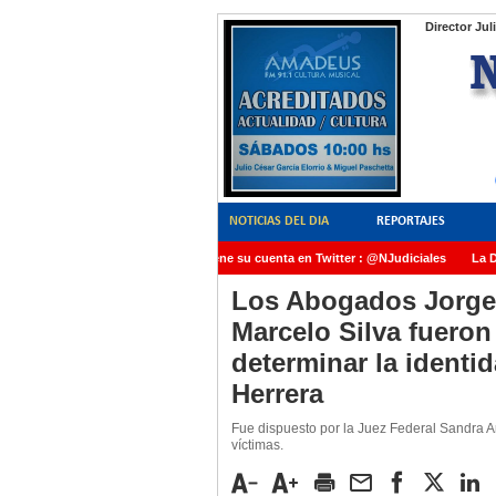
Director Jul
NOTICIAS DEL DIA
REPORTAJES
NoticiasJudiciales.INFO tiene su cuenta en Twitter : @NJudiciales
La Dra
AMIA quedó radicada ante el Juez Daniel Rafecas
Los Abogados Jorge
Marcelo Silva fueron
determinar la identi
Herrera
Fue dispuesto por la Juez Federal Sandra A
víctimas.