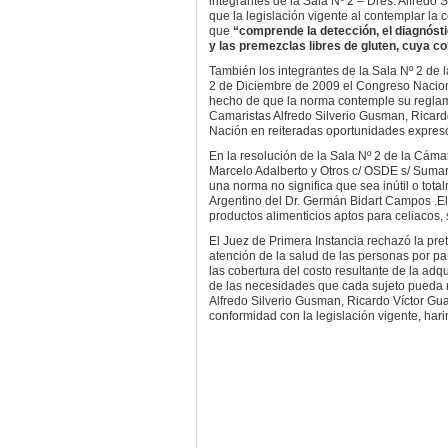
integrantes de la Sala Nº 2 – Dres. Alfredo
que la legislación vigente al contemplar la
que
“comprende la detección, el diagnósti
y las premezclas libres de gluten, cuya co
También los integrantes de la Sala Nº 2 de l
2 de Diciembre de 2009 el Congreso Nacion
hecho de que la norma contemple su reglame
Camaristas Alfredo Silverio Gusman, Ricard
Nación en reiteradas oportunidades expresó
En la resolución de la Sala Nº 2 de la Cámar
Marcelo Adalberto y Otros c/ OSDE s/ Sumarí
una norma no significa que sea inútil o tot
Argentino del Dr. Germán Bidart Campos .El 
productos alimenticios aptos para celiacos, s
El Juez de Primera Instancia rechazó la pret
atención de la salud de las personas por pa
las cobertura del costo resultante de la adq
de las necesidades que cada sujeto pueda r
Alfredo Silverio Gusman, Ricardo Víctor Gua
conformidad con la legislación vigente, hari