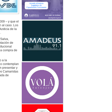
009 – y que el
 al caso. Los
sticia de la
.
“Salva,
ntación de
itucional
 la compra de
o a la
 no contemplan
an presentar y
os Camaristas
tada de