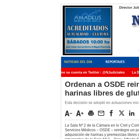
Director Jul
NOTICIAS DEL DIA
REPORTAJES
NoticiasJudiciales.INFO tiene su cuenta en Twitter : @NJudiciales
La Dra
AMIA quedó radicada ante el Juez Daniel Rafecas
Ordenan a OSDE rein
harinas libres de glu
Esta decisión se adoptó en actuaciones inic
La Sala Nº 2 de la Cámara en lo Civil y Com
Servicios Médicos – OSDE – reintegre un po
adquisición de harinas y premezclas libres