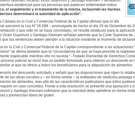
 Silverio Gusman, Ricardo Victor Guarinoni y Santiago Kiernam – señalaron
 cobertura asistencial para las personas que padecen enfermedad indica
co, el seguimiento y el tratamiento de la misma, incluyendo las harinas
bertura determinará la autoridad de aplicación”.
a Cámara en lo Civil y Comercial Federal de la Capital afirman que el día
al sancionó la Ley Nº 26.588 – promulgada de hecho el día 29 de Diciembre de 2
ntación y que esto no se haya concretado, no resulta obstáculo para la aplicación
o Victor Guarinoni y Santiago Kiernam señalan además que la Corte Suprema de Ju
 que las sentencias deben atender a la situación existente al momento de dictarse
a en lo Civil y Comercial Federal de la Capital correspondiente a las actuaciones 
simo” se afirma también que la “circunstancia de que se haya previsto la reglame
almente inaplicable mientras ello no suceda “–Tratado Elemental de Derechos Const
proceso judicial se inició tras un pedido formulado para obtener un descuento en
imilar al que se ofrece a todos los beneficiarios para la adquisición de alimentos.
ensión del descuento solicitado y señaló que las disposiciones que rigen lo relativ
rte de las obras sociales y – en forma similar – la entidades de medicina prepaga
uisición de alimentos, mas allá de las características particulares que éstos pudier
equerir en caso concretos. Frente a esta resolución se presentó una apelación y l
rinoni y Santiago Kiernam estimaron que la solicitud debe admitirse en forma limi
nas y premezclas libres de gluten.