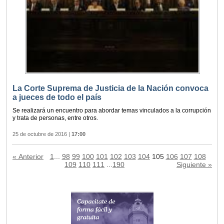
La Corte Suprema de Justicia de la Nación convoca
a jueces de todo el país
Se realizará un encuentro para abordar temas vinculados a la corrupción
y trata de personas, entre otros.
25 de octubre de 2016
|
17:00
« Anterior
1
...
98
99
100
101
102
103
104
105
106
107
108
109
110
111
...
190
Siguiente »